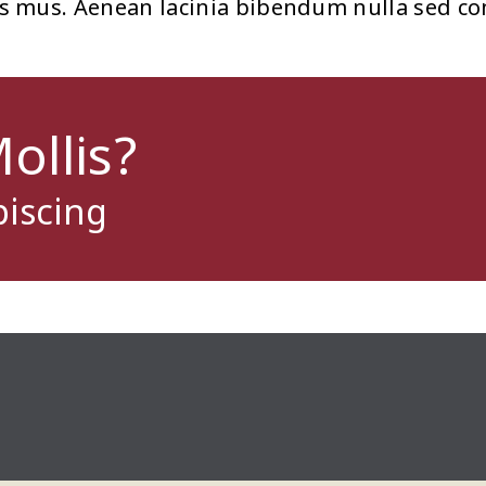
us mus. Aenean lacinia bibendum nulla sed co
ollis?
iscing